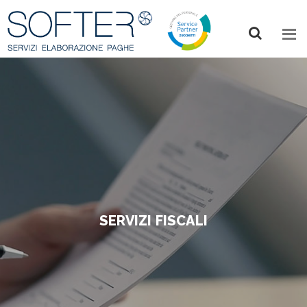
Skip
to
main
content
SERVIZI FISCALI